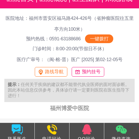
医院地址：福州市晋安区福马路424-426号（省肿瘤医院往五里
亭方向100米）
预约热线：0591-63188686
一键拨打
门诊时间：8:00-20:00(节假日不休）
医疗广审号：（闽-榕-晋）医广 [2025] 第02-12-05号
路线导航
预约挂号
提示：
任何关于疾病的建议都不能替代执业医师的面对面诊断。
因此本站信息仅供参考，具体诊疗请一定要到医院在医生指导下
进行！
福州博爱中医院
联系医生
电话问诊
QQ问诊
微信咨询