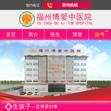
咨询热线
预约电话
首页
简介
医生
荣誉
挂号
生孩子
—是博爱的事