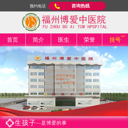
咨询热线
预约电话
首页
简介
医生
荣誉
挂号
生孩子
—是博爱的事