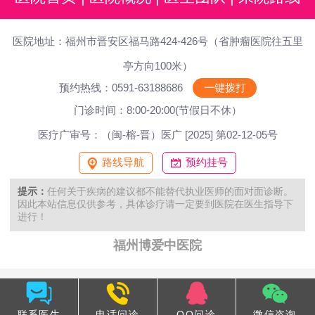
医院地址：福州市晋安区福马路424-426号（省肿瘤医院往五里
亭方向100米）
预约热线：0591-63188686
一键拨打
门诊时间：8:00-20:00(节假日不休）
医疗广审号：（闽-榕-晋）医广 [2025] 第02-12-05号
路线导航
预约挂号
提示：
任何关于疾病的建议都不能替代执业医师的面对面诊断。
因此本站信息仅供参考，具体诊疗请一定要到医院在医生指导下
进行！
福州博爱中医院
联系医生
电话问诊
QQ问诊
微信咨询