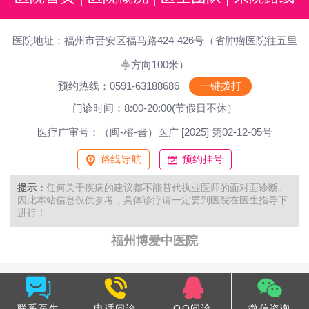
医院地址：福州市晋安区福马路424-426号（省肿瘤医院往五里
亭方向100米）
预约热线：0591-63188686
一键拨打
门诊时间：8:00-20:00(节假日不休）
医疗广审号：（闽-榕-晋）医广 [2025] 第02-12-05号
路线导航
预约挂号
提示：
任何关于疾病的建议都不能替代执业医师的面对面诊断。
因此本站信息仅供参考，具体诊疗请一定要到医院在医生指导下
进行！
福州博爱中医院
联系医生
电话问诊
QQ问诊
微信咨询