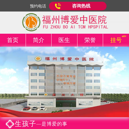
咨询热线
预约电话
首页
简介
医生
荣誉
挂号
生孩子
—是博爱的事